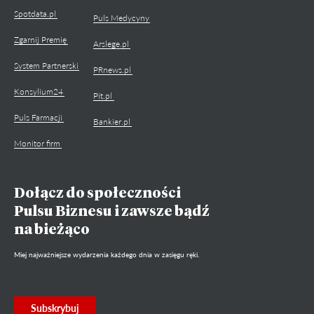
Spotdata.pl
Puls Medycyny
Zgarnij Premię
Arslege.pl
System Partnerski
PRnews.pl
Konsylium24
Pit.pl
Puls Farmacji
Bankier.pl
Monitor firm
Dołącz do społeczności
Pulsu Biznesu i zawsze bądź
na bieżąco
Miej najważniejsze wydarzenia każdego dnia w zasięgu ręki.
Subskrybuj