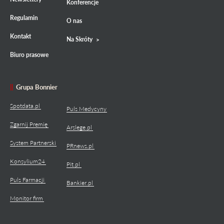
Konferencje
Regulamin
O nas
Kontakt
Na Skróty
Biuro prasowe
Grupa Bonnier
Spotdata.pl
Puls Medycyny
Zgarnij Premię
Arslege.pl
System Partnerski
PRnews.pl
Konsylium24
Pit.pl
Puls Farmacji
Bankier.pl
Monitor firm