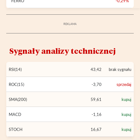
FERRO
-0,29%
Sygnały analizy technicznej
RSI(14)
43,42
brak sygnału
ROC(15)
-3,70
sprzedaj
SMA(200)
59,61
kupuj
MACD
-1,16
kupuj
STOCH
16,67
kupuj