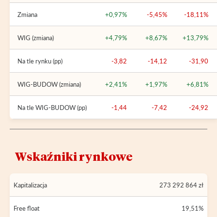
Zmiana
+0,97%
-5,45%
-18,11%
WIG (zmiana)
+4,79%
+8,67%
+13,79%
Na tle rynku (pp)
-3,82
-14,12
-31,90
WIG-BUDOW (zmiana)
+2,41%
+1,97%
+6,81%
Na tle WIG-BUDOW (pp)
-1,44
-7,42
-24,92
Wskaźniki rynkowe
Kapitalizacja
273 292 864 zł
Free float
19,51%