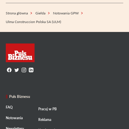
Strona główna
Giełda
Notowania GPW
Ulma Construccion Polska SA (ULM)
Puls Biznesu
FAQ
Pracuj w PB
Notowania
Reklama
Newslettery