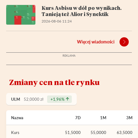
Kurs Asbisu w dół po wynikach.
Tanieją też Alior i Synektik
2026-08-06 11:24
Więcej wiadomości
Zmiany cen na tle rynku
ULM
52,0000 zł
+1,96%
Nazwa
7D
1M
3M
Kurs
51,5000
55,0000
63,5000