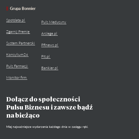
Grupa Bonnier
Spotdata.pl
Puls Medycyny
Zgarnij Premię
Arslege.pl
System Partnerski
PRnews.pl
Konsylium24
Pit.pl
Puls Farmacji
Bankier.pl
Monitor firm
Dołącz do społeczności
Pulsu Biznesu i zawsze bądź
na bieżąco
Miej najważniejsze wydarzenia każdego dnia w zasięgu ręki.