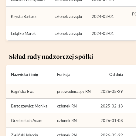
P
Krysta Bartosz
członek zarządu
2024-03-01
Lelątko Marek
członek zarządu
2024-03-01
Skład rady nadzorczej spółki
Nazwisko i imię
Funkcja
Od dnia
Bagińska Ewa
przewodniczący RN
2026-05-29
Bartoszewicz Monika
członek RN
2025-02-13
Grzebieluch Adam
członek RN
2026-01-08
Zieliński Marcin
członek RN
2026-05-29