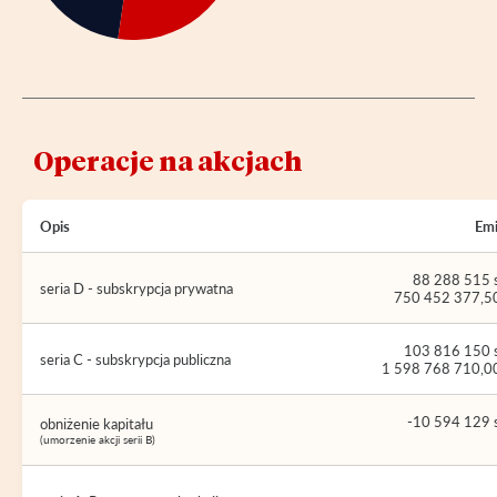
Operacje na akcjach
Opis
Emi
88 288 515 s
seria D - subskrypcja prywatna
750 452 377,50
103 816 150 s
seria C - subskrypcja publiczna
1 598 768 710,00
-10 594 129 s
obniżenie kapitału
(umorzenie akcji serii B)