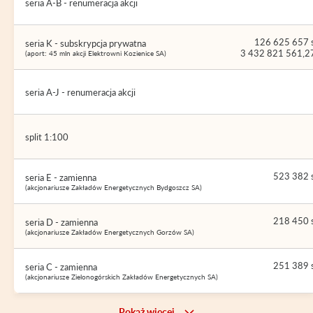
seria A-B - renumeracja akcji
126 625 657 s
seria K - subskrypcja prywatna
3 432 821 561,27
(aport: 45 mln akcji Elektrowni Kozienice SA)
seria A-J - renumeracja akcji
split 1:100
523 382 s
seria E - zamienna
(akcjonariusze Zakładów Energetycznych Bydgoszcz SA)
218 450 s
seria D - zamienna
(akcjonariusze Zakładów Energetycznych Gorzów SA)
251 389 s
seria C - zamienna
(akcjonariusze Zielonogórskich Zakładów Energetycznych SA)
Pokaż więcej