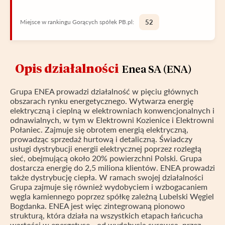
Miejsce w rankingu Gorących spółek PB.pl:
52
Opis działalności
Enea SA (ENA)
Grupa ENEA prowadzi działalność w pięciu głównych
obszarach rynku energetycznego. Wytwarza energię
elektryczną i cieplną w elektrowniach konwencjonalnych i
odnawialnych, w tym w Elektrowni Kozienice i Elektrowni
Połaniec. Zajmuje się obrotem energią elektryczną,
prowadząc sprzedaż hurtową i detaliczną. Świadczy
usługi dystrybucji energii elektrycznej poprzez rozległą
sieć, obejmującą około 20% powierzchni Polski. Grupa
dostarcza energię do 2,5 miliona klientów. ENEA prowadzi
także dystrybucję ciepła. W ramach swojej działalności
Grupa zajmuje się również wydobyciem i wzbogacaniem
węgla kamiennego poprzez spółkę zależną Lubelski Węgiel
Bogdanka. ENEA jest więc zintegrowaną pionowo
strukturą, która działa na wszystkich etapach łańcucha
wartości w energetyce - od wydobycia surowca, przez