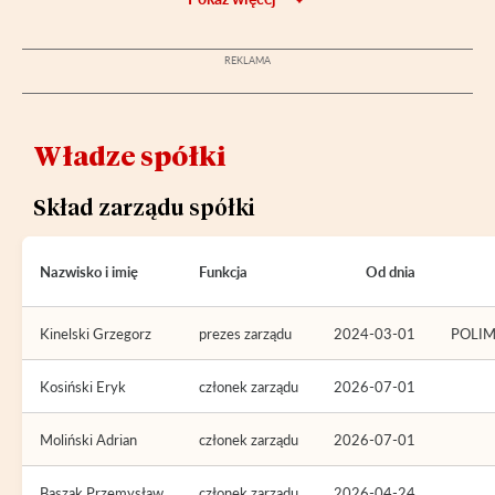
Władze spółki
Skład zarządu spółki
Nazwisko i imię
Funkcja
Od dnia
Kinelski Grzegorz
prezes zarządu
2024-03-01
POLI
Kosiński Eryk
członek zarządu
2026-07-01
Moliński Adrian
członek zarządu
2026-07-01
Baszak Przemysław
członek zarządu
2026-04-24