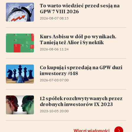
To warto wiedzieć przed sesją na
GPW 7 VIII 2026
2026-08-07 08:15
Kurs Asbisu w dół po wynikach.
Tanieją też Alior i Synektik
2026-08-06 11:24
Co kupują i sprzedają na GPW duzi
inwestorzy #148
2026-07-03 07:00
12 spółek rozchwytywanych przez
drobnych inwestorów IX 2023
2023-10-05 20:00
Więcej wiadomości