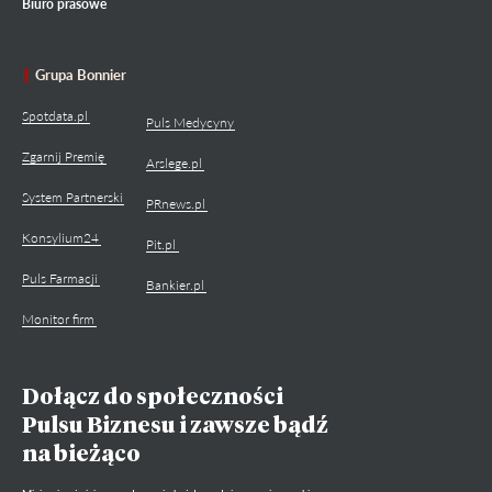
Biuro prasowe
Grupa Bonnier
Spotdata.pl
Puls Medycyny
Zgarnij Premię
Arslege.pl
System Partnerski
PRnews.pl
Konsylium24
Pit.pl
Puls Farmacji
Bankier.pl
Monitor firm
Dołącz do społeczności
Pulsu Biznesu i zawsze bądź
na bieżąco