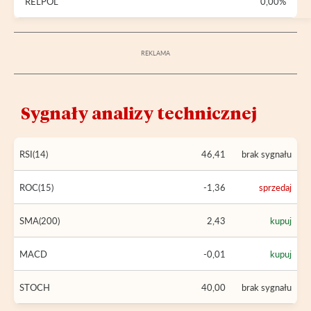
RELPOL
0,00%
Sygnały analizy technicznej
RSI(14)
46,41
brak sygnału
ROC(15)
-1,36
sprzedaj
SMA(200)
2,43
kupuj
MACD
-0,01
kupuj
STOCH
40,00
brak sygnału