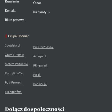
Regulamin
O nas
Kontakt
Na Skróty
Biuro prasowe
Grupa Bonnier
Spotdata.pl
Puls Medycyny
Zgarnij Premię
Arslege.pl
System Partnerski
PRnews.pl
Konsylium24
Pit.pl
Puls Farmacji
Bankier.pl
Monitor firm
Dołącz do społeczności