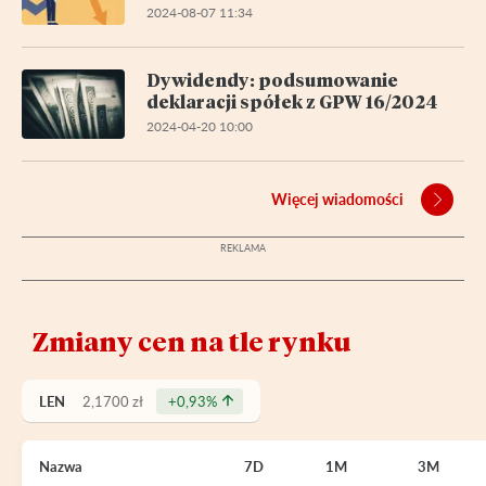
2024-08-07 11:34
Dywidendy: podsumowanie
deklaracji spółek z GPW 16/2024
2024-04-20 10:00
Więcej wiadomości
Zmiany cen na tle rynku
LEN
2,1700 zł
+0,93%
Nazwa
7D
1M
3M