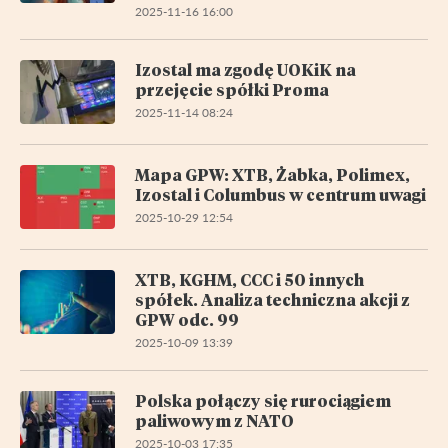
2025-11-16 16:00
Izostal ma zgodę UOKiK na
przejęcie spółki Proma
2025-11-14 08:24
Mapa GPW: XTB, Żabka, Polimex,
Izostal i Columbus w centrum uwagi
2025-10-29 12:54
XTB, KGHM, CCC i 50 innych
spółek. Analiza techniczna akcji z
GPW odc. 99
2025-10-09 13:39
Polska połączy się rurociągiem
paliwowym z NATO
2025-10-03 17:35