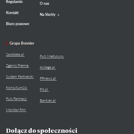
Regulamin
O nas
Kontakt
Na Skróty
Biuro prasowe
Grupa Bonnier
Spotdata.pl
Puls Medycyny
Zgarnij Premię
Arslege.pl
System Partnerski
PRnews.pl
Konsylium24
Pit.pl
Puls Farmacji
Bankier.pl
Monitor firm
Dołącz do społeczności