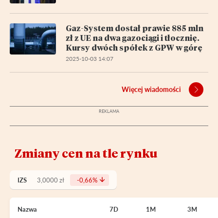
Gaz-System dostał prawie 885 mln
zł z UE na dwa gazociągi i tłocznię.
Kursy dwóch spółek z GPW w górę
2025-10-03 14:07
Więcej wiadomości
Zmiany cen na tle rynku
IZS
3,0000 zł
-0,66%
Nazwa
7D
1M
3M