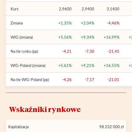
Kurs
2,9600
2,9400
3,1400
Zmiana
+1,35%
+2,04%
-4,46%
WIG (zmiana)
+5,56%
+9,34%
+16,99%
+
Na tle rynku (pp)
-4,21
-7,30
-21,45
WIG-Poland (zmiana)
+5,61%
+9,21%
+16,55%
+
Na tle WIG-Poland (pp)
-4,26
-7,17
-21,01
Wskaźniki rynkowe
Kapitalizacja
98 232 000 zł