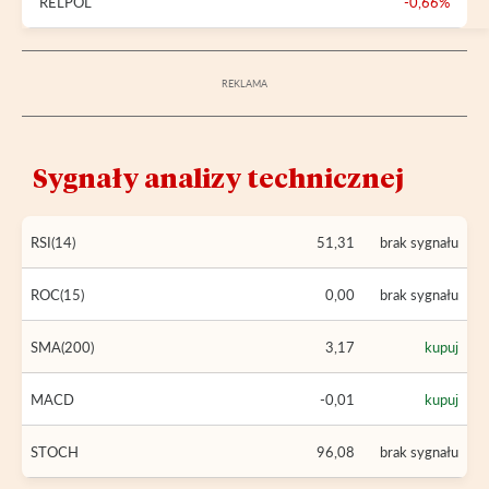
RELPOL
-0,66%
Sygnały analizy technicznej
RSI(14)
51,31
brak sygnału
ROC(15)
0,00
brak sygnału
SMA(200)
3,17
kupuj
MACD
-0,01
kupuj
STOCH
96,08
brak sygnału