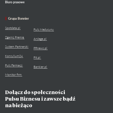
Biuro prasowe
Grupa Bonnier
Spotdata.pl
Puls Medycyny
Zgarnij Premię
Arslege.pl
System Partnerski
PRnews.pl
Konsylium24
Pit.pl
Puls Farmacji
Bankier.pl
Monitor firm
Dołącz do społeczności
Pulsu Biznesu i zawsze bądź
na bieżąco