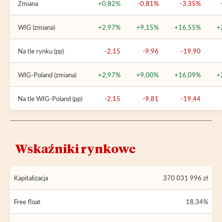
Zmiana
+0,82%
-0,81%
-3,35%
WIG (zmiana)
+2,97%
+9,15%
+16,55%
+
Na tle rynku (pp)
-2,15
-9,96
-19,90
WIG-Poland (zmiana)
+2,97%
+9,00%
+16,09%
+
Na tle WIG-Poland (pp)
-2,15
-9,81
-19,44
Wskaźniki rynkowe
Kapitalizacja
370 031 996 zł
Free float
18,34%