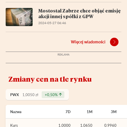
Mostostal Zabrze chce objąć emisję
akcji innej spółki z GPW
2024-05-27 06:46
Więcej wiadomości
Zmiany cen na tle rynku
PWX
1,0050 zł
+0,50%
Nazwa
7D
1M
3M
Kurs
1,0000
1,0650
0,9960