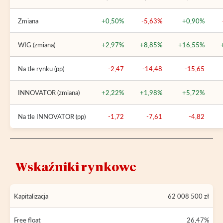
Zmiana
+0,50%
-5,63%
+0,90%
WIG (zmiana)
+2,97%
+8,85%
+16,55%
Na tle rynku (pp)
-2,47
-14,48
-15,65
INNOVATOR (zmiana)
+2,22%
+1,98%
+5,72%
Na tle INNOVATOR (pp)
-1,72
-7,61
-4,82
Wskaźniki rynkowe
Kapitalizacja
62 008 500 zł
Free float
26,47%