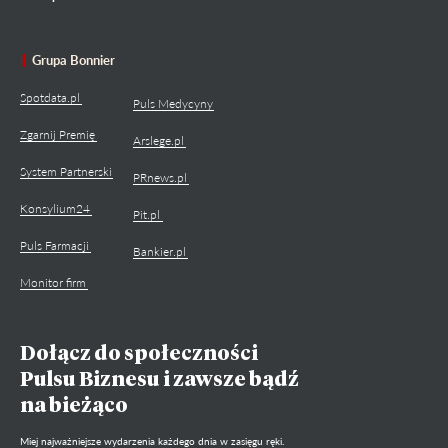
Grupa Bonnier
Spotdata.pl
Puls Medycyny
Zgarnij Premię
Arslege.pl
System Partnerski
PRnews.pl
Konsylium24
Pit.pl
Puls Farmacji
Bankier.pl
Monitor firm
Dołącz do społeczności
Pulsu Biznesu i zawsze bądź
na bieżąco
Miej najważniejsze wydarzenia każdego dnia w zasięgu ręki.