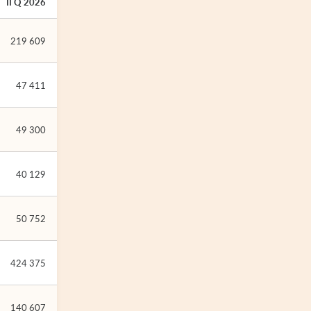
II Q 2026
219 609
47 411
49 300
40 129
50 752
424 375
140 607