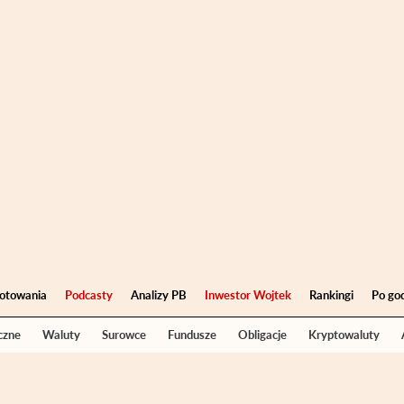
otowania
Podcasty
Analizy PB
Inwestor Wojtek
Rankingi
Po go
czne
Waluty
Surowce
Fundusze
Obligacje
Kryptowaluty