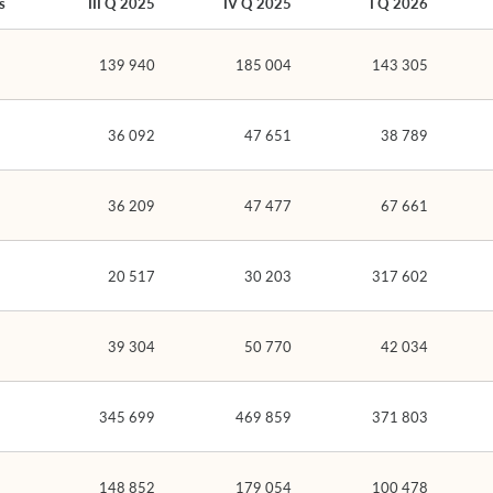
s
III Q 2025
IV Q 2025
I Q 2026
139 940
185 004
143 305
36 092
47 651
38 789
36 209
47 477
67 661
20 517
30 203
317 602
39 304
50 770
42 034
345 699
469 859
371 803
148 852
179 054
100 478