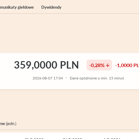
komunikaty giełdowe
Dywidendy
359,0000 PLN
-0,28%
-1,0000 P
2026-08-07 17:04
Dane opóźnione o min. 15 minut
zne
(jedn.)