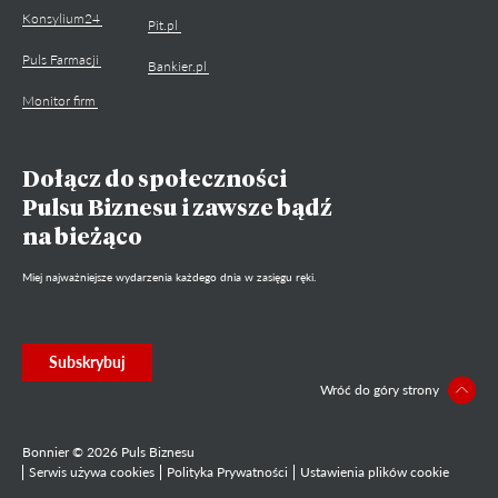
Konsylium24
Pit.pl
Puls Farmacji
Bankier.pl
Monitor firm
Dołącz do społeczności
Pulsu Biznesu i zawsze bądź
na bieżąco
Miej najważniejsze wydarzenia każdego dnia w zasięgu ręki.
Subskrybuj
Wróć do góry strony
Bonnier © 2026 Puls Biznesu
Serwis używa cookies
Polityka Prywatności
Ustawienia plików cookie