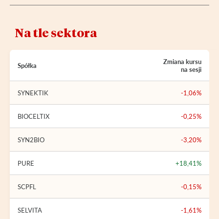
Na tle sektora
Zmiana kursu
Spółka
na sesji
SYNEKTIK
-1,06%
BIOCELTIX
-0,25%
SYN2BIO
-3,20%
PURE
+18,41%
SCPFL
-0,15%
SELVITA
-1,61%