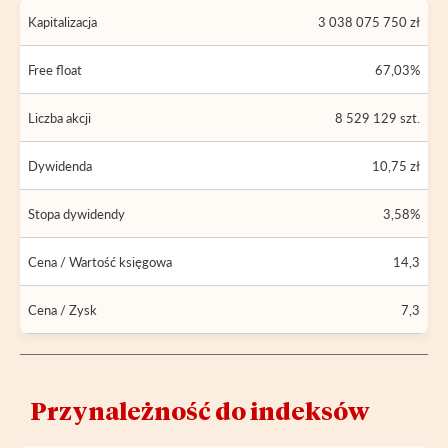
Kapitalizacja
3 038 075 750 zł
Free float
67,03%
Liczba akcji
8 529 129 szt.
Dywidenda
10,75 zł
Stopa dywidendy
3,58%
Cena / Wartość księgowa
14,3
Cena / Zysk
7,3
Przynależność do indeksów