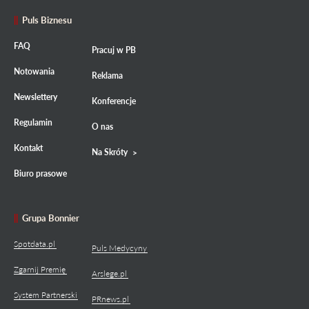
Puls Biznesu
FAQ
Pracuj w PB
Notowania
Reklama
Newslettery
Konferencje
Regulamin
O nas
Kontakt
Na Skróty
Biuro prasowe
Grupa Bonnier
Spotdata.pl
Puls Medycyny
Zgarnij Premię
Arslege.pl
System Partnerski
PRnews.pl