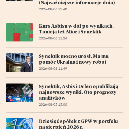
(Najważniejsze informacje dnia)
2026-08-06 13:40
Kurs Asbisu w dół po wynikach.
Tanieją też Alior i Synektik
2026-08-06 11:24
Synektik mocno urósł. Ma mu
pomóc Ukraina i nowy robot
2026-08-06 11:49
Synektik, Asbis i Orlen opublikują
najnowsze wyniki. Oto prognozy
analityków
2026-08-05 15:00
Dziesięć spółek z GPW w portfelu
na sierpień 2026 r.