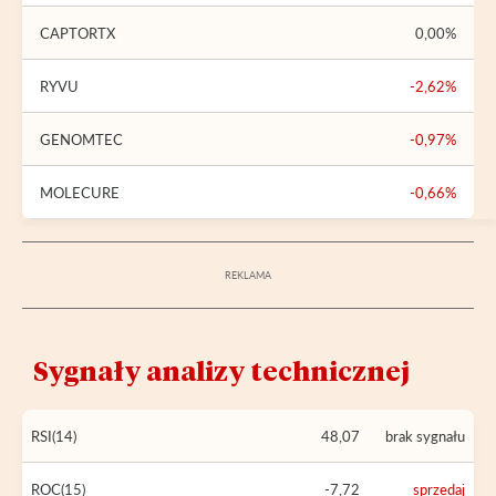
CAPTORTX
0,00%
RYVU
-2,62%
GENOMTEC
-0,97%
MOLECURE
-0,66%
Sygnały analizy technicznej
RSI(14)
48,07
brak sygnału
ROC(15)
-7,72
sprzedaj