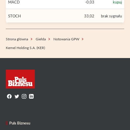
MACD
-0,03
kupuj
STOCH
33,02
brak sygnału
Strona główna
Giełda
Notowania GPW
Kernel Holding S.A. (KER)
Puls Biznesu