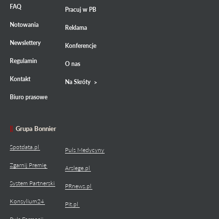
FAQ
Pracuj w PB
Notowania
Reklama
Newslettery
Konferencje
Regulamin
O nas
Kontakt
Na Skróty
Biuro prasowe
Grupa Bonnier
Spotdata.pl
Puls Medycyny
Zgarnij Premię
Arslege.pl
System Partnerski
PRnews.pl
Konsylium24
Pit.pl