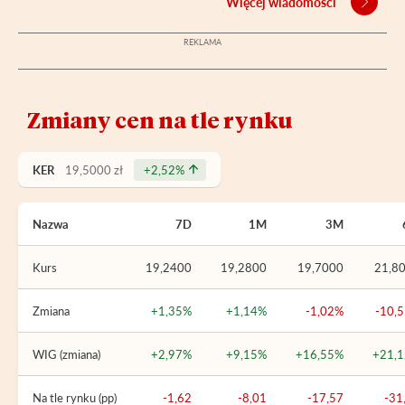
Więcej wiadomości
Zmiany cen na tle rynku
KER
19,5000 zł
+2,52%
Nazwa
7D
1M
3M
Kurs
19,2400
19,2800
19,7000
21,8
Zmiana
+1,35%
+1,14%
-1,02%
-10,
WIG (zmiana)
+2,97%
+9,15%
+16,55%
+21,
Na tle rynku (pp)
-1,62
-8,01
-17,57
-31