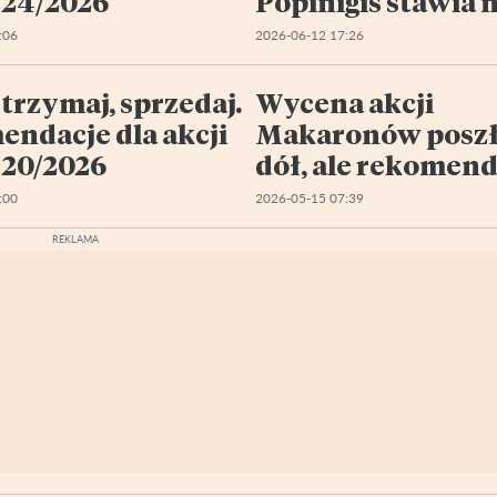
 24/2026
Popinigis stawia 
start-upy
:06
2026-06-12 17:26
(Najważniejsze
informacje dnia)
 trzymaj, sprzedaj.
Wycena akcji
ndacje dla akcji
Makaronów poszł
 20/2026
dół, ale rekomend
nadal jest pozyt
:00
2026-05-15 07:39