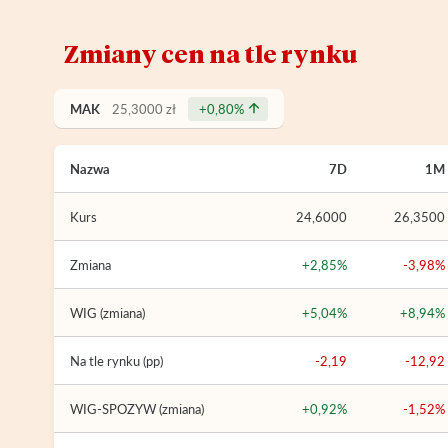
Zmiany cen na tle rynku
MAK
25,3000 zł
+0,80%
Nazwa
7D
1M
Kurs
24,6000
26,3500
Zmiana
+2,85%
-3,98%
WIG (zmiana)
+5,04%
+8,94%
Na tle rynku (pp)
-2,19
-12,92
WIG-SPOZYW (zmiana)
+0,92%
-1,52%