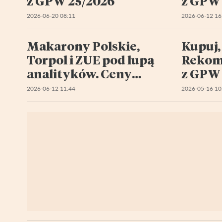
z GPW 25/2026
z GPW
2026-06-20 08:11
2026-06-12 16
Makarony Polskie,
Kupuj,
Torpol i ZUE pod lupą
Rekome
analityków. Ceny
z GPW
docelowe uległy zmianie
2026-06-12 11:44
2026-05-16 10