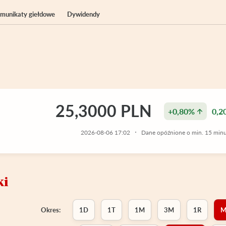
komunikaty giełdowe
Dywidendy
25,3000 PLN
+0,80%
0,2
2026-08-06 17:02
Dane opóźnione o min. 15 min
ki
Okres:
1D
1T
1M
3M
1R
M