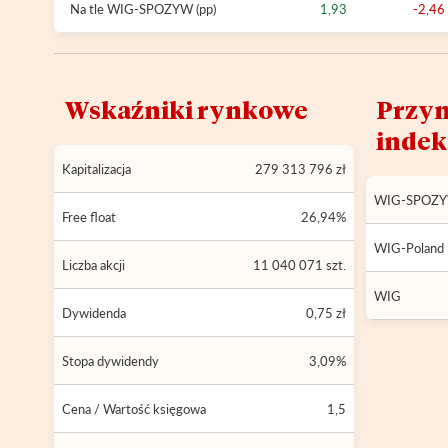
Na tle WIG-SPOZYW (pp)
1,93
-2,46
Wskaźniki rynkowe
Przyn
inde
Kapitalizacja
279 313 796 zł
WIG-SPOZ
Free float
26,94%
WIG-Poland
Liczba akcji
11 040 071 szt.
WIG
Dywidenda
0,75 zł
Stopa dywidendy
3,09%
Cena / Wartość księgowa
1,5