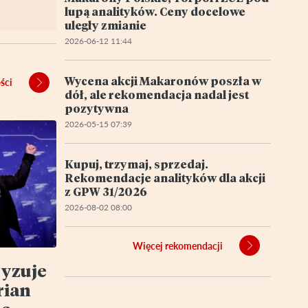
lupą analityków. Ceny docelowe
uległy zmianie
2026-06-12 11:44
Wycena akcji Makaronów poszła w
ści
dół, ale rekomendacja nadal jest
pozytywna
2026-05-15 07:39
Kupuj, trzymaj, sprzedaj.
Rekomendacje analityków dla akcji
z GPW 31/2026
2026-08-02 08:00
Więcej rekomendacji
ryzuje
rian