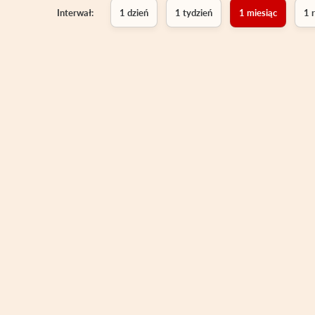
Interwał:
1 dzień
1 tydzień
1 miesiąc
1 