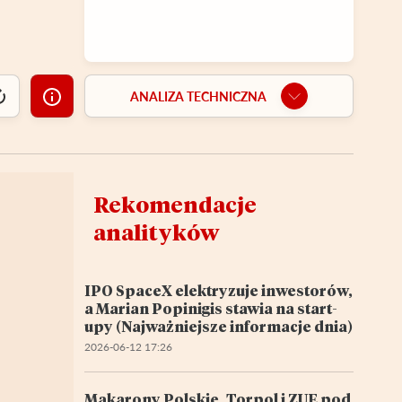
ANALIZA TECHNICZNA
Rekomendacje
analityków
IPO SpaceX elektryzuje inwestorów,
a Marian Popinigis stawia na start-
upy (Najważniejsze informacje dnia)
2026-06-12 17:26
Makarony Polskie, Torpol i ZUE pod