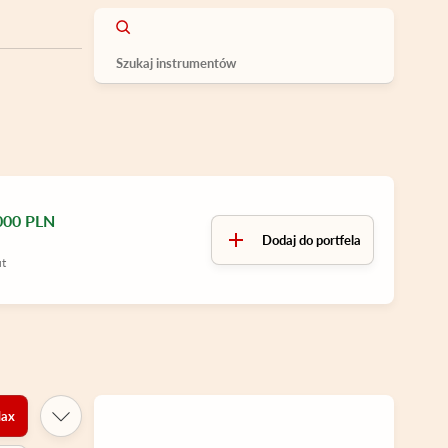
000 PLN
Dodaj do portfela
ut
ax