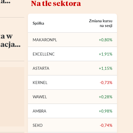
na
Na tle sektora
Zmiana kursu
Spółka
na sesji
a w
MAKARONPL
+0,80%
acja
ywna
EXCELLENC
+1,91%
ASTARTA
+1,15%
KERNEL
-0,73%
WAWEL
+0,28%
AMBRA
+0,98%
SEKO
-0,74%