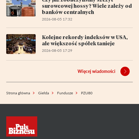
surowcowej hossy? Wiele zależy od
banków centralnych
2026-08-05 17:32
Kolejne rekordy indeksów w USA,
ale większość spółek tanieje
2026-08-05 17:29
Więcej wiadomości
Strona główna
Giełda
Fundusze
PZU80