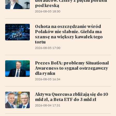
doradców. Cztery z pięciu portfeli
pod kreską
2026-08-05 18:30
Ochota na oszczędzanie wśród
Polaków nie słabnie. Giełda ma
szansę na większy kawałek tego
tortu
2026-08-05 17:00
Prezes BofA: problemy Situational
Awareness to sygnał ostrzegawczy
dla rynku
2026-08-05 16:34
Aktywa Quercusa zbliżają się do 10
mld zł, a Beta ETF do 3 mld zł
2026-08-04 17:31