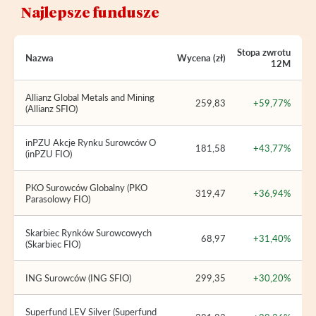
Najlepsze fundusze
Stopa zwrotu
Nazwa
Wycena (zł)
12M
Allianz Global Metals and Mining
259,83
+59,77%
(Allianz SFIO)
inPZU Akcje Rynku Surowców O
181,58
+43,77%
(inPZU FIO)
PKO Surowców Globalny (PKO
319,47
+36,94%
Parasolowy FIO)
Skarbiec Rynków Surowcowych
68,97
+31,40%
(Skarbiec FIO)
ING Surowców (ING SFIO)
299,35
+30,20%
Superfund LEV Silver (Superfund