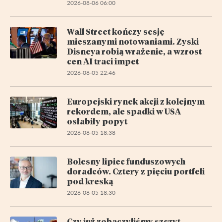
2026-08-06 06:00
Wall Street kończy sesję
mieszanymi notowaniami. Zyski
Disneya robią wrażenie, a wzrost
cen AI traci impet
2026-08-05 22:46
Europejski rynek akcji z kolejnym
rekordem, ale spadki w USA
osłabiły popyt
2026-08-05 18:38
Bolesny lipiec funduszowych
doradców. Cztery z pięciu portfeli
pod kreską
2026-08-05 18:30
Czy już zobaczyliśmy szczyt