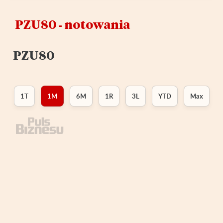
PZU80 ‑ notowania
PZU80
1T
1M
6M
1R
3L
YTD
Max