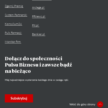
Zgarnij Premię
Arslege.pl
System Partnerski
PRnews.pl
Konsylium24
Pit.pl
Puls Farmacji
Bankier.pl
Monitor firm
Dołącz do społeczności
Pulsu Biznesu i zawsze bądź
na bieżąco
Miej najważniejsze wydarzenia każdego dnia w zasięgu ręki.
Subskrybuj
Wróć do góry strony