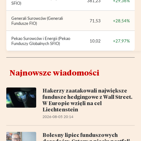
381,23
+29,36%
SFIO)
Generali Surowców (Generali
71,53
+28,54%
Fundusze FIO)
Pekao Surowców i Energii (Pekao
10,02
+27,97%
Funduszy Globalnych SFIO)
Najnowsze wiadomości
Hakerzy zaatakowali największe
fundusze hedgingowe z Wall Street.
W Europie wzięli na cel
Liechtenstein
2026-08-05 20:14
Bolesny lipiec funduszowych